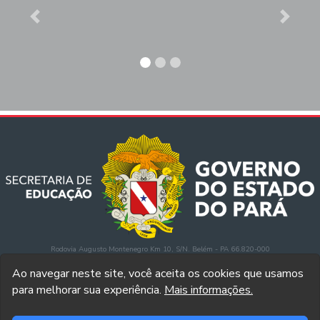
Previous
Next
Rodovia Augusto Montenegro Km 10, S/N. Belém - PA 66.820-000
comunicacao2@seduc.pa.gov.br
(91) 3201-5162
Ao navegar neste site, você aceita os cookies que usamos
para melhorar sua experiência.
Mais informações.
Atendimento ao Público:
Segunda à sexta
de 8h às 14h