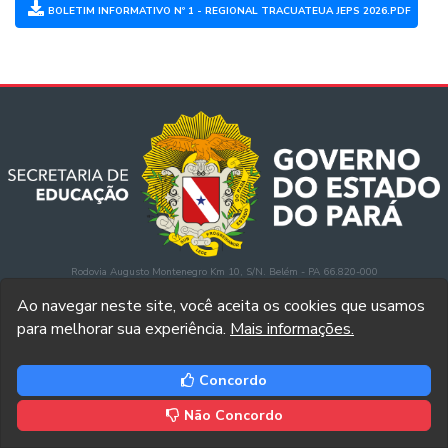
BOLETIM INFORMATIVO Nº 1 - REGIONAL TRACUATEUA JEPS 2026.PDF
Rodovia Augusto Montenegro Km 10, S/N. Belém - PA 66.820-000
comunicacao2@seduc.pa.gov.br
(91) 3201-5162
Ao navegar neste site, você aceita os cookies que usamos
para melhorar sua experiência.
Mais informações.
Atendimento ao Público:
Segunda à sexta
de 8h às 14h
Concordo
SEDUC - Secretaria de Estado de Educação © 2026 - Todos os direitos reservados
Não Concordo