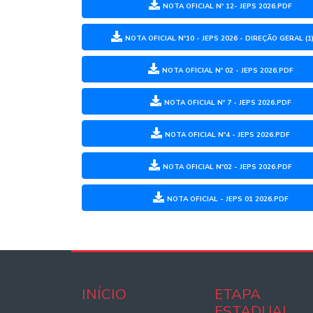
NOTA OFICIAL Nº 12- JEPS 2026.PDF
NOTA OFICIAL Nº10 - JEPS 2026 - DIREÇÃO GERAL (1
NOTA OFICIAL Nº 02 - JEPS 2026.PDF
NOTA OFICIAL Nº 7 - JEPS 2026.PDF
NOTA OFICIAL Nº4 - JEPS 2026.PDF
NOTA OFICIAL Nº02 - JEPS 2026.PDF
NOTA OFICIAL - JEPS 01 2026.PDF
INÍCIO
ETAPA
ESTADUAL