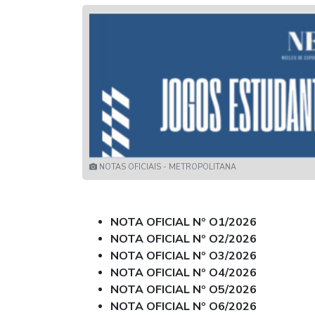
NOTAS OFICIAIS - METROPOLITANA
NOTA OFICIAL Nº O1/2026
NOTA OFICIAL Nº O2/2026
NOTA OFICIAL Nº O3/2026
NOTA OFICIAL Nº O4/2026
NOTA OFICIAL Nº O5/2026
NOTA OFICIAL Nº O6/2026