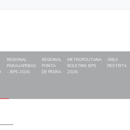
o
REGIONAL
REGIONAL
METROPOLITANA
ÁREA
PARAUAPEBAS
PONTA
BOLETINS JEPS
RESTRITA
O
- JEPS 2026
DE PEDRA
2026