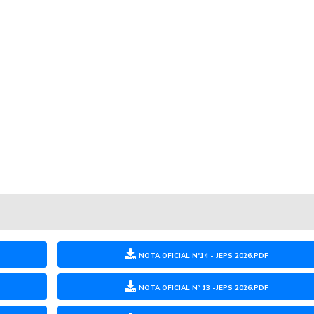
NOTA OFICIAL Nº14 - JEPS 2026.PDF
NOTA OFICIAL Nº 13 -JEPS 2026.PDF