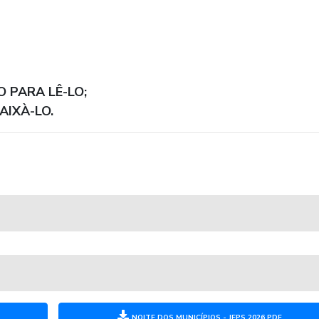
 PARA LÊ-LO;
AIXÀ-LO.
X
NOITE DOS MUNICÍPIOS - JEPS 2026.PDF