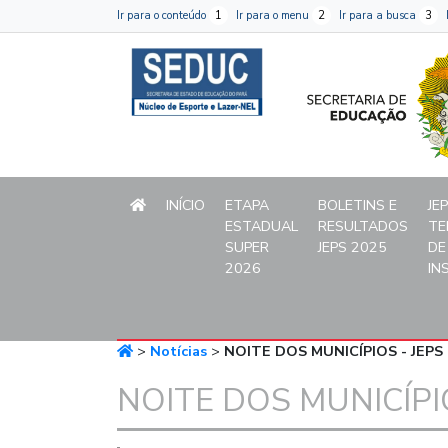
Página inicial do Secret
Ir para o conteúdo
1
Ir para o menu
2
Ir para a busca
3
INÍCIO
ETAPA
BOLETINS E
JE
ESTADUAL
RESULTADOS
TE
SUPER
JEPS 2025
DE
Menu principal
2026
IN
>
Notícias
>
NOITE DOS MUNICÍPIOS - JEPS
NOITE DOS MUNICÍPIO