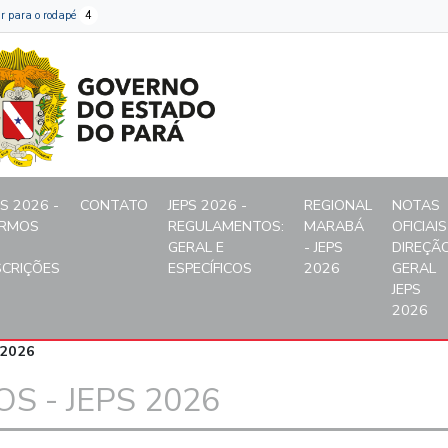
aria do Estado de Educaçã
Ir para o rodapé
4
PS 2026 -
CONTATO
JEPS 2026 -
REGIONAL
NOTAS
RMOS
REGULAMENTOS:
MARABÁ
OFICIAIS
GERAL E
- JEPS
DIREÇÃ
SCRIÇÕES
ESPECÍFICOS
2026
GERAL
JEPS
2026
 2026
S - JEPS 2026