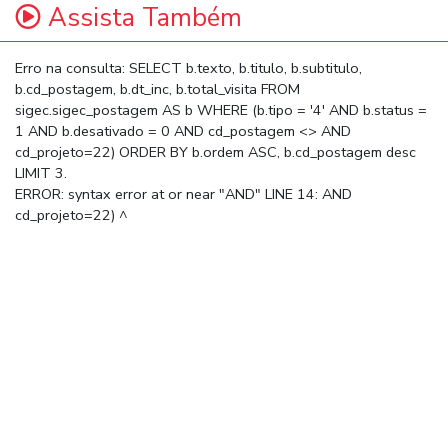
Assista Também
Erro na consulta: SELECT b.texto, b.titulo, b.subtitulo,
b.cd_postagem, b.dt_inc, b.total_visita FROM
sigec.sigec_postagem AS b WHERE (b.tipo = '4' AND b.status =
1 AND b.desativado = 0 AND cd_postagem <> AND
cd_projeto=22) ORDER BY b.ordem ASC, b.cd_postagem desc
LIMIT 3.
ERROR: syntax error at or near "AND" LINE 14: AND
cd_projeto=22) ^