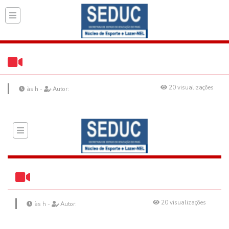
Página inicial do Secret
>
Vídeos
>
20 visualizações
às h -
Autor: