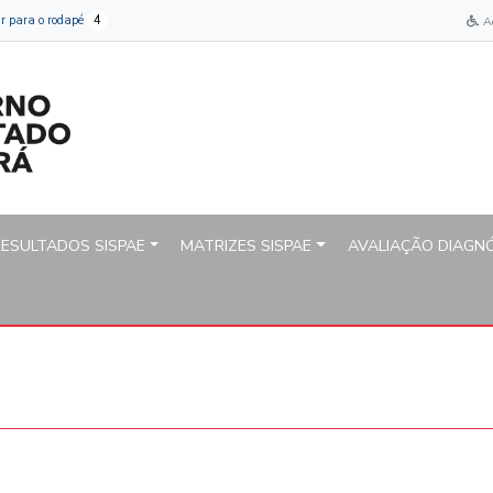
aria do Estado de Educaçã
Ir para o rodapé
4
A
RESULTADOS SISPAE
MATRIZES SISPAE
AVALIAÇÃO DIAGN