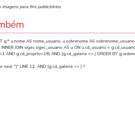
s imagens para fins publicitários
ambém
CT g.*, u.nome AS nome_usuario, u.sobrenome AS sobrenome_usuari
g INNER JOIN sigec.sigec_usuario AS u ON u.cd_usuario = g.cd_usua
po=1 AND g.cd_projeto=28) AND (g.cd_galeria <> ) ORDER BY g.ordem
r near ")" LINE 12: AND (g.cd_galeria <> ) ^