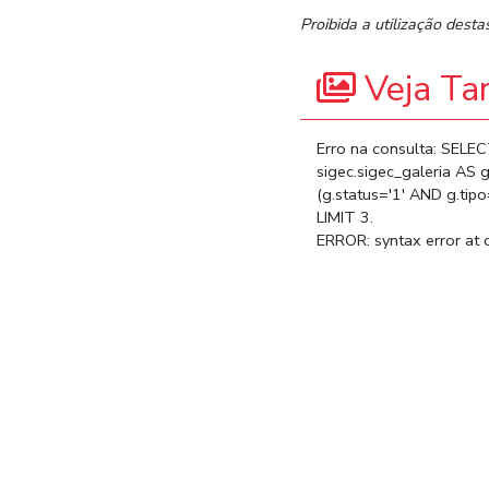
Proibida a utilização desta
Veja T
Erro na consulta: SELE
sigec.sigec_galeria AS 
(g.status='1' AND g.ti
LIMIT 3.
ERROR: syntax error at o