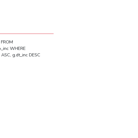
o FROM
rio_inc WHERE
 ASC, g.dt_inc DESC