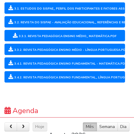
3.1. ESTUDOS DO SISPAE_ PERFIL DOS PARTICIPANTES E FATORES ASSO
3.2. REVISTA DO SISPAE - AVALIAÇÃO EDUCACIONAL_ REFERÊNCIAS E RESUL
3.3.1. REVISTA PEDAGÓGICA ENSINO MÉDIO_ MATEMÁTICA.PDF
3.3.2. REVISTA PEDAGÓGICA ENSINO MÉDIO - LÍNGUA PORTUGUESA.PDF
3.4.1. REVISTA PEDAGÓGICA ENSINO FUNDAMENTAL - MATEMÁTICA.PDF
3.4.2. REVISTA PEDAGÓGICA ENSINO FUNDAMENTAL_ LÍNGUA PORTUGUESA
Agenda
Hoje
Mês
Semana
Dia