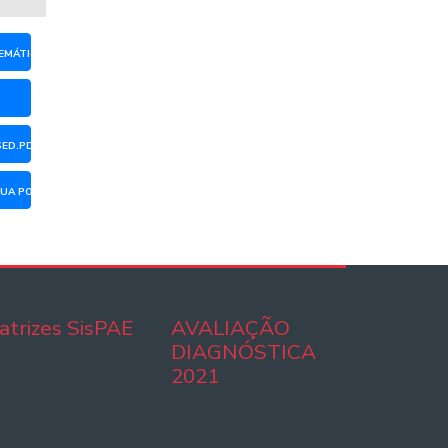
TEMÁTICA - ENSINO MÉDIO_COMPRESSED.PDF
SED.PDF
ÍNGUA PORTUGUESA - ENSINO MÉDIO_COMPRESSED.PDF
atrizes SisPAE
AVALIAÇÃO
DIAGNÓSTICA
2021