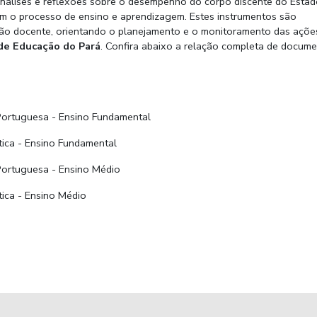
análises e reflexões sobre o desempenho do corpo discente do Esta
am o processo de ensino e aprendizagem. Estes instrumentos são
stão docente, orientando o planejamento e o monitoramento das açõe
 de Educação do Pará
. Confira abaixo a relação completa de docum
Portuguesa - Ensino Fundamental
ica - Ensino Fundamental
Portuguesa - Ensino Médio
ica - Ensino Médio