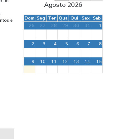
do do
Agosto 2026
s
Dom
Seg
Ter
Qua
Qui
Sex
Sab
entos e
26
27
28
29
30
31
1
2
3
4
5
6
7
8
9
10
11
12
13
14
15
16
17
18
19
20
21
22
23
24
25
26
27
28
29
30
31
1
2
3
4
5