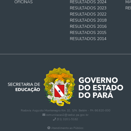
OFICINAS
RESULTADOS 2024
MA
RESULTADOS 2023
RE
RESULTADOS 2022
RESULTADOS 2018
RESULTADOS 2016
RESULTADOS 2015
RESULTADOS 2014
Rodovia Augusto Montenegro Km 10, S/N. Belém - PA 66.820-000
comunicacao2@seduc.pa.gov.br
(91) 3201-5162
Atendimento ao Público: