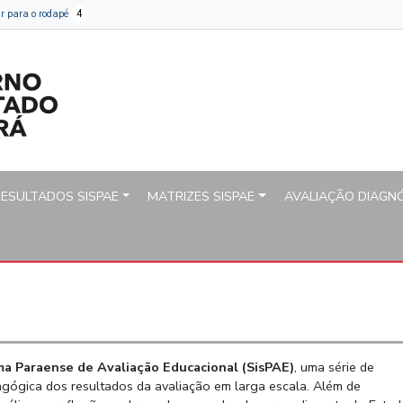
aria do Estado de Educaçã
Ir para o rodapé
4
RESULTADOS SISPAE
MATRIZES SISPAE
AVALIAÇÃO DIAGN
ma Paraense de Avaliação Educacional (SisPAE)
, uma série de
gica dos resultados da avaliação em larga escala. Além de