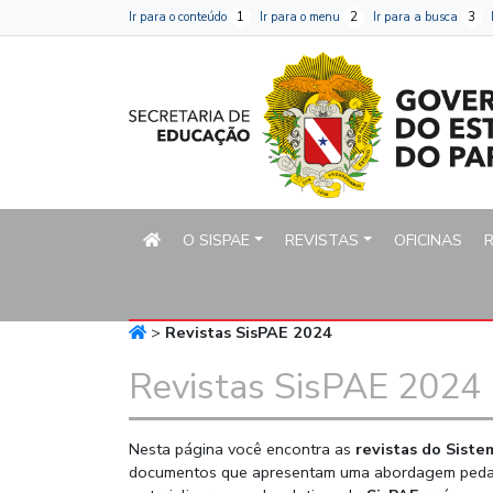
Página inicial do Secret
Ir para o conteúdo
1
Ir para o menu
2
Ir para a busca
3
O SISPAE
REVISTAS
OFICINAS
Menu principal
>
Revistas SisPAE 2024
Revistas SisPAE 2024
Nesta página você encontra as
revistas do Siste
documentos que apresentam uma abordagem pedagó