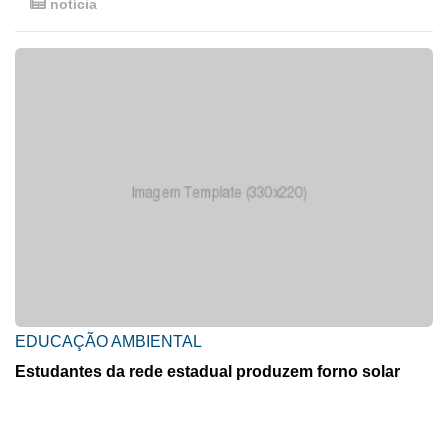
notícia
EDUCAÇÃO AMBIENTAL
Estudantes da rede estadual produzem forno solar
com materiais de baixo custo
Projeto da Escola Estadual Marechal Cordeiro de Farias uniu
Ciências e Educação Ambiental para demonstrar, na...