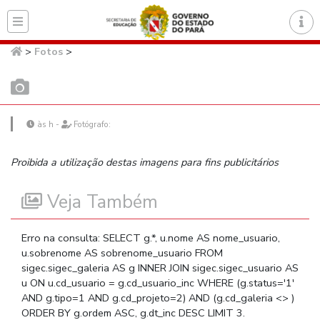
Página inicial do Secret
>
Fotos
>
às h -
Fotógrafo:
Proibida a utilização destas imagens para fins publicitários
Veja Também
Erro na consulta: SELECT g.*, u.nome AS nome_usuario,
u.sobrenome AS sobrenome_usuario FROM
sigec.sigec_galeria AS g INNER JOIN sigec.sigec_usuario AS
u ON u.cd_usuario = g.cd_usuario_inc WHERE (g.status='1'
AND g.tipo=1 AND g.cd_projeto=2) AND (g.cd_galeria <> )
ORDER BY g.ordem ASC, g.dt_inc DESC LIMIT 3.