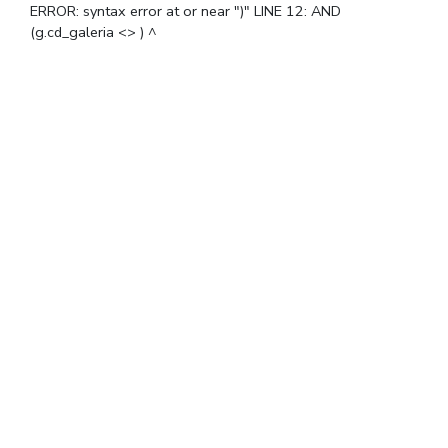
ERROR: syntax error at or near ")" LINE 12: AND
(g.cd_galeria <> ) ^