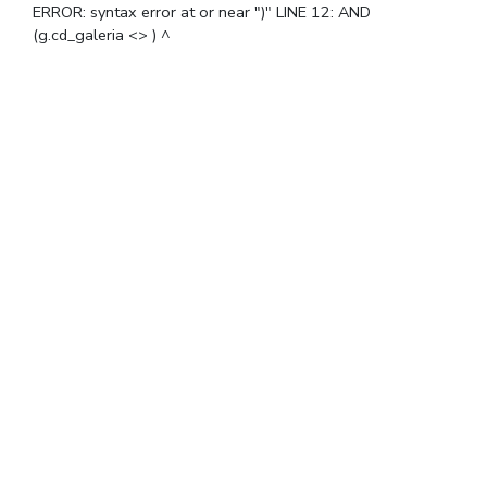
ERROR: syntax error at or near ")" LINE 12: AND
(g.cd_galeria <> ) ^