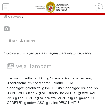
Página inicial do Secret
>
Fotos
>
às h -
Fotógrafo:
Proibida a utilização destas imagens para fins publicitários
Veja Também
Erro na consulta: SELECT g.*, u.nome AS nome_usuario,
u.sobrenome AS sobrenome_usuario FROM
sigec.sigec_galeria AS g INNER JOIN sigec.sigec_usuario AS
u ON u.cd_usuario = g.cd_usuario_inc WHERE (g.status='1'
AND g.tipo=1 AND g.cd_projeto=2) AND (g.cd_galeria <> )
ORDER BY g.ordem ASC, g.dt_inc DESC LIMIT 3.