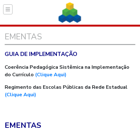
Página inicial do Secret
>
EMENTAS
EMENTAS
GUIA DE IMPLEMENTAÇÃO
Coerência Pedagógica Sistêmica na Implementação
do Currículo
(Clique Aqui)
Regimento das Escolas Públicas da Rede Estadual
(Clique Aqui)
EMENTAS