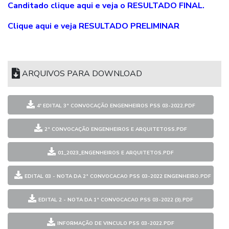
C
anditado clique aqui e veja o RESULTADO FINAL.
Clique aqui e veja RESULTADO PRELIMINAR
ARQUIVOS PARA DOWNLOAD
4º EDITAL 3ª CONVOCAÇÃO ENGENHEIROS PSS 03-2022.PDF
2ª CONVOCAÇÃO ENGENHEIROS E ARQUITETOSS.PDF
01_2023_ENGENHEIROS E ARQUITETOS.PDF
EDITAL 03 - NOTA DA 2ª CONVOCACAO PSS 03-2022 ENGENHEIRO.PDF
EDITAL 2 - NOTA DA 1ª CONVOCACAO PSS 03-2022 (3).PDF
INFORMAÇÃO DE VINCULO PSS 03-2022.PDF