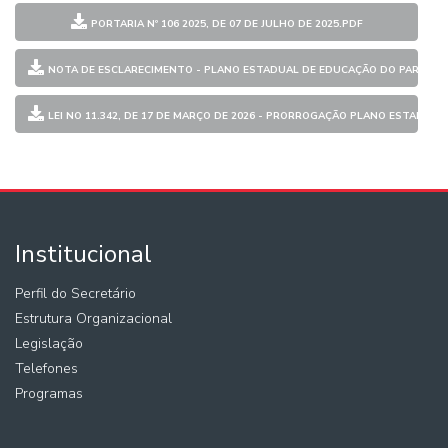
PORTARIA Nº 106 2025, DE 07 DE JULHO DE 2025.PDF
NOTA DE ESCLARECIMENTO - PLANO ESTADUAL DE EDUCAÇÃO DO PARÁ 2015
LEI NO 11.342, DE 17 DE MARÇO DE 2026 - PRORROGAÇÃO PLANO ESTADUA
Institucional
Perfil do Secretário
Estrutura Organizacional
Legislação
Telefones
Programas