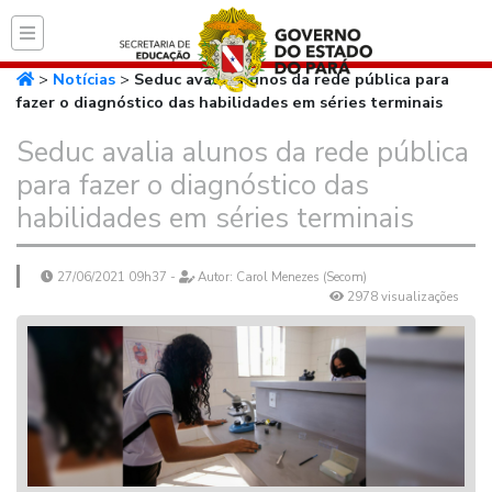
Página inicial do Secret
>
Notícias
>
Seduc avalia alunos da rede pública para
fazer o diagnóstico das habilidades em séries terminais
Seduc avalia alunos da rede pública
para fazer o diagnóstico das
habilidades em séries terminais
27/06/2021 09h37 -
Autor: Carol Menezes (Secom)
2978 visualizações