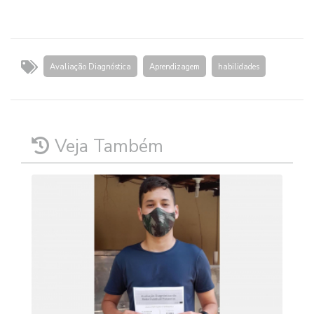
Avaliação Diagnóstica
Aprendizagem
habilidades
Veja Também